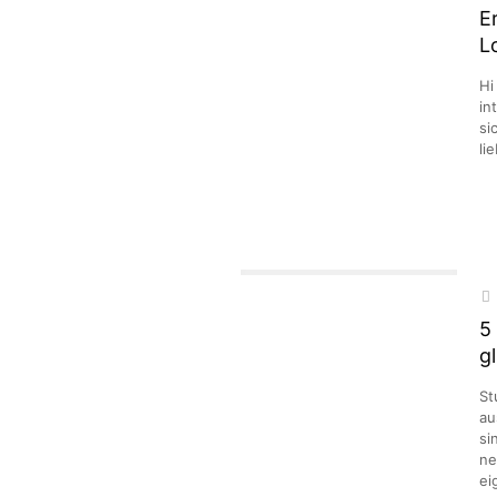
E
L
Hi
in
si
li
5
g
St
au
si
ne
ei