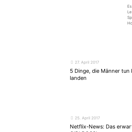
Es
Le
Sp
Ho
27. April 2017
5 Dinge, die Männer tun
landen
25. April 2017
Netflix-News: Das erwart