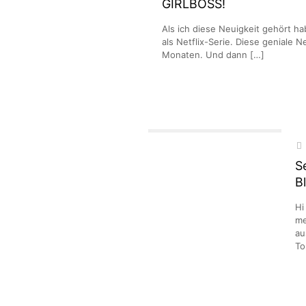
GIRLBOSS!
Als ich diese Neuigkeit gehört hab
als Netflix-Serie. Diese geniale N
Monaten. Und dann
[…]
S
B
Hi
me
au
To