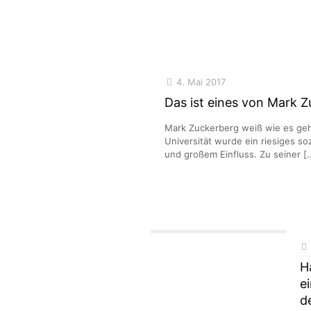
4. Mai 2017
Das ist eines von Mark 
Mark Zuckerberg weiß wie es geh
Universität wurde ein riesiges 
und großem Einfluss. Zu seiner
[
H
e
d