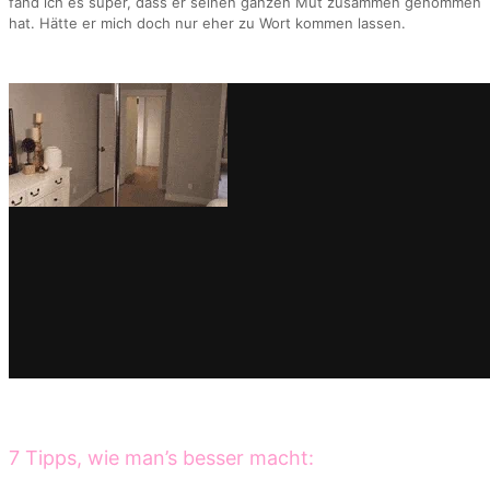
fand ich es super, dass er seinen ganzen Mut zusammen genommen
hat. Hätte er mich doch nur eher zu Wort kommen lassen.
7 Tipps, wie man’s besser macht: