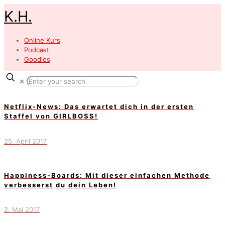
K.H.
Online Kurs
Podcast
Goodies
✕
Netflix-News: Das erwartet dich in der ersten
Staffel von GIRLBOSS!
25. April 2017
Happiness-Boards: Mit dieser einfachen Methode
verbesserst du dein Leben!
2. Mai 2017