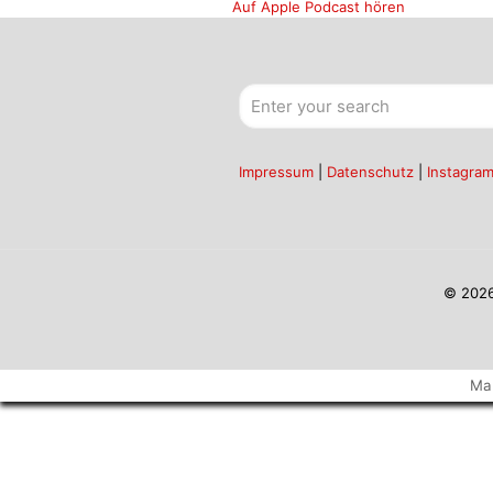
Auf Apple Podcast hören
Impressum
|
Datenschutz
|
Instagra
© 2026
Ma