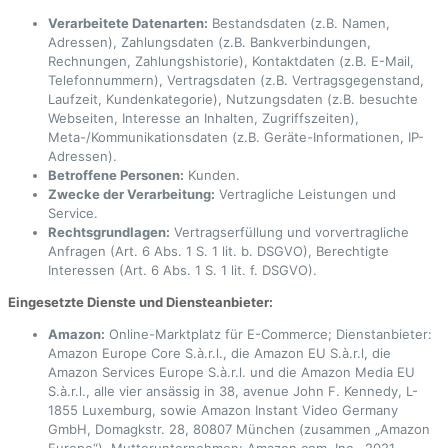
Verarbeitete Datenarten:
Bestandsdaten (z.B. Namen,
Adressen), Zahlungsdaten (z.B. Bankverbindungen,
Rechnungen, Zahlungshistorie), Kontaktdaten (z.B. E-Mail,
Telefonnummern), Vertragsdaten (z.B. Vertragsgegenstand,
Laufzeit, Kundenkategorie), Nutzungsdaten (z.B. besuchte
Webseiten, Interesse an Inhalten, Zugriffszeiten),
Meta-/Kommunikationsdaten (z.B. Geräte-Informationen, IP-
Adressen).
Betroffene Personen:
Kunden.
Zwecke der Verarbeitung:
Vertragliche Leistungen und
Service.
Rechtsgrundlagen:
Vertragserfüllung und vorvertragliche
Anfragen (Art. 6 Abs. 1 S. 1 lit. b. DSGVO), Berechtigte
Interessen (Art. 6 Abs. 1 S. 1 lit. f. DSGVO).
Eingesetzte Dienste und Diensteanbieter:
Amazon:
Online-Marktplatz für E-Commerce; Dienstanbieter:
Amazon Europe Core S.à.r.l., die Amazon EU S.à.r.l, die
Amazon Services Europe S.à.r.l. und die Amazon Media EU
S.à.r.l., alle vier ansässig in 38, avenue John F. Kennedy, L-
1855 Luxemburg, sowie Amazon Instant Video Germany
GmbH, Domagkstr. 28, 80807 München (zusammen „Amazon
Europe“), Mutterunternehmen: Amazon.com, Inc., 2021