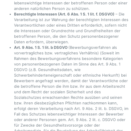
lebenswichtige Interessen der betroffenen Person oder einer
anderen natürlichen Person zu schützen.
Berechtigte Interessen (Art. 6 Abs. 1 S. 1 lit. f. DSGVO)
– Die
Verarbeitung ist zur Wahrung der berechtigten Interessen des
Verantwortlichen oder eines Dritten erforderlich, sofern nicht
die Interessen oder Grundrechte und Grundfreiheiten der
betroffenen Person, die den Schutz personenbezogener
Daten erfordern, überwiegen.
Art. 9 Abs. 1 S. 1 lit. b DSGVO
(Bewerbungsverfahren als
vorvertragliches bzw. vertragliches Verhältnis) (Soweit im
Rahmen des Bewerbungsverfahrens besondere Kategorien
von personenbezogenen Daten im Sinne des Art. 9 Abs. 1
DSGVO (z.B. Gesundheitsdaten, wie
Schwerbehinderteneigenschaft oder ethnische Herkunft) bei
Bewerbern angefragt werden, damit der Verantwortliche oder
die betroffene Person die ihm bzw. ihr aus dem Arbeitsrecht
und dem Recht der sozialen Sicherheit und des
Sozialschutzes erwachsenden Rechte ausüben und seinen
bzw. ihren diesbezüglichen Pflichten nachkommen kann,
erfolgt deren Verarbeitung nach Art. 9 Abs. 2 lit. b. DSGVO, im
Fall des Schutzes lebenswichtiger Interessen der Bewerber
oder anderer Personen gem. Art. 9 Abs. 2 lit. c. DSGVO oder
für Zwecke der Gesundheitsvorsorge oder der
Arbeitsmedizin, für die Beurteilung der Arbeitsfähigkeit des