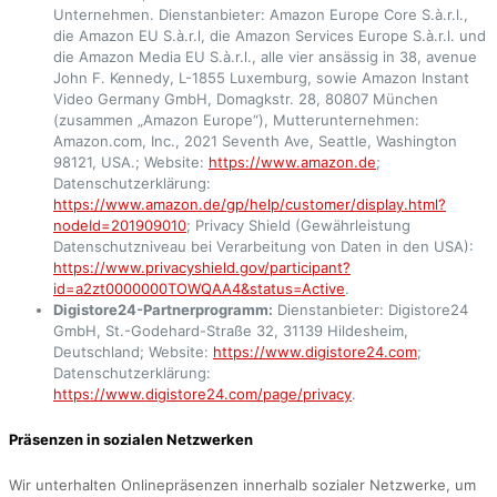
Unternehmen. Dienstanbieter: Amazon Europe Core S.à.r.l.,
die Amazon EU S.à.r.l, die Amazon Services Europe S.à.r.l. und
die Amazon Media EU S.à.r.l., alle vier ansässig in 38, avenue
John F. Kennedy, L-1855 Luxemburg, sowie Amazon Instant
Video Germany GmbH, Domagkstr. 28, 80807 München
(zusammen „Amazon Europe“), Mutterunternehmen:
Amazon.com, Inc., 2021 Seventh Ave, Seattle, Washington
98121, USA.; Website:
https://www.amazon.de
;
Datenschutzerklärung:
https://www.amazon.de/gp/help/customer/display.html?
nodeId=201909010
; Privacy Shield (Gewährleistung
Datenschutzniveau bei Verarbeitung von Daten in den USA):
https://www.privacyshield.gov/participant?
id=a2zt0000000TOWQAA4&status=Active
.
Digistore24-Partnerprogramm:
Dienstanbieter: Digistore24
GmbH, St.-Godehard-Straße 32, 31139 Hildesheim,
Deutschland; Website:
https://www.digistore24.com
;
Datenschutzerklärung:
https://www.digistore24.com/page/privacy
.
Präsenzen in sozialen Netzwerken
Wir unterhalten Onlinepräsenzen innerhalb sozialer Netzwerke, um