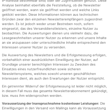
IP-Adresse bestimmbar sind) oder der Zugriffszeiten genutzt. Diese
Analyse beinhaltet ebenfalls die Feststellung, ob die Newsletter
geöffnet werden, wann sie geöffnet werden und welche Links
geklickt werden. Diese Informationen können aus technischen
Gründen zwar den einzelnen Newsletterempfängern zugeordnet
werden. Es ist jedoch weder unser Bestreben noch, sofern
eingesetzt, das des Versanddienstleisters, einzelne Nutzer zu
beobachten. Die Auswertungen dienen uns vielmehr dazu, die
Lesegewohnheiten unserer Nutzer zu erkennen und unsere Inhalte
an sie anzupassen oder unterschiedliche Inhalte entsprechend den
Interessen unserer Nutzer zu versenden.
Die Auswertung des Newsletters und die Erfolgsmessung erfolgen,
vorbehaltlich einer ausdrücklichen Einwilligung der Nutzer, auf
Grundlage unserer berechtigten Interessen zu Zwecken des
Einsatzes eines nutzerfreundlichen sowie sicheren
Newslettersystems, welches sowohl unseren geschäftlichen
Interessen dient, als auch den Erwartungen der Nutzer entspricht.
Ein getrennter Widerruf der Erfolgsmessung ist leider nicht möglich,
in diesem Fall muss das gesamte Newsletterabonnement gekündigt,
bzw. muss ihm widersprochen werden.
Voraussetzung der Inanspruchnahme kostenloser Leistungen
: Die
Einwilligungen in den Versand von Mailings kann als Voraussetzung