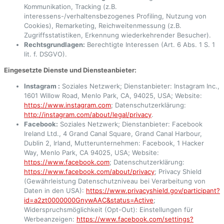
Kommunikation, Tracking (z.B.
interessens-/verhaltensbezogenes Profiling, Nutzung von
Cookies), Remarketing, Reichweitenmessung (z.B.
Zugriffsstatistiken, Erkennung wiederkehrender Besucher).
Rechtsgrundlagen:
Berechtigte Interessen (Art. 6 Abs. 1 S. 1
lit. f. DSGVO).
Eingesetzte Dienste und Diensteanbieter:
Instagram :
Soziales Netzwerk; Dienstanbieter: Instagram Inc.,
1601 Willow Road, Menlo Park, CA, 94025, USA; Website:
https://www.instagram.com
; Datenschutzerklärung:
http://instagram.com/about/legal/privacy
.
Facebook:
Soziales Netzwerk; Dienstanbieter: Facebook
Ireland Ltd., 4 Grand Canal Square, Grand Canal Harbour,
Dublin 2, Irland, Mutterunternehmen: Facebook, 1 Hacker
Way, Menlo Park, CA 94025, USA; Website:
https://www.facebook.com
; Datenschutzerklärung:
https://www.facebook.com/about/privacy
; Privacy Shield
(Gewährleistung Datenschutzniveau bei Verarbeitung von
Daten in den USA):
https://www.privacyshield.gov/participant?
id=a2zt0000000GnywAAC&status=Active
;
Widerspruchsmöglichkeit (Opt-Out): Einstellungen für
Werbeanzeigen:
https://www.facebook.com/settings?