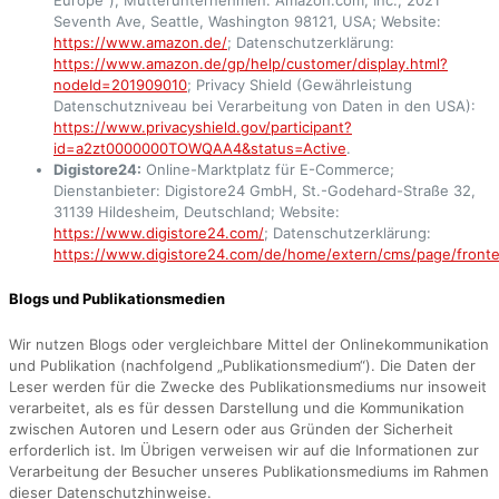
Seventh Ave, Seattle, Washington 98121, USA; Website:
https://www.amazon.de/
; Datenschutzerklärung:
https://www.amazon.de/gp/help/customer/display.html?
nodeId=201909010
; Privacy Shield (Gewährleistung
Datenschutzniveau bei Verarbeitung von Daten in den USA):
https://www.privacyshield.gov/participant?
id=a2zt0000000TOWQAA4&status=Active
.
Digistore24:
Online-Marktplatz für E-Commerce;
Dienstanbieter: Digistore24 GmbH, St.-Godehard-Straße 32,
31139 Hildesheim, Deutschland; Website:
https://www.digistore24.com/
; Datenschutzerklärung:
https://www.digistore24.com/de/home/extern/cms/page/fronten
Blogs und Publikationsmedien
Wir nutzen Blogs oder vergleichbare Mittel der Onlinekommunikation
und Publikation (nachfolgend „Publikationsmedium“). Die Daten der
Leser werden für die Zwecke des Publikationsmediums nur insoweit
verarbeitet, als es für dessen Darstellung und die Kommunikation
zwischen Autoren und Lesern oder aus Gründen der Sicherheit
erforderlich ist. Im Übrigen verweisen wir auf die Informationen zur
Verarbeitung der Besucher unseres Publikationsmediums im Rahmen
dieser Datenschutzhinweise.