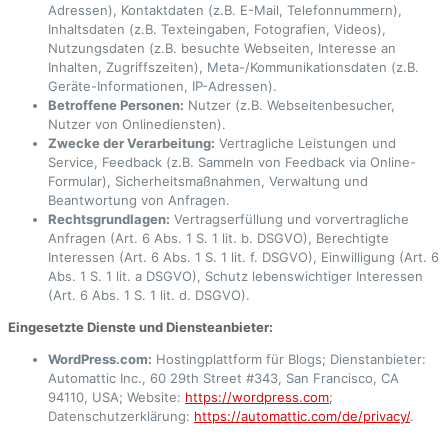
Adressen), Kontaktdaten (z.B. E-Mail, Telefonnummern),
Inhaltsdaten (z.B. Texteingaben, Fotografien, Videos),
Nutzungsdaten (z.B. besuchte Webseiten, Interesse an
Inhalten, Zugriffszeiten), Meta-/Kommunikationsdaten (z.B.
Geräte-Informationen, IP-Adressen).
Betroffene Personen:
Nutzer (z.B. Webseitenbesucher,
Nutzer von Onlinediensten).
Zwecke der Verarbeitung:
Vertragliche Leistungen und
Service, Feedback (z.B. Sammeln von Feedback via Online-
Formular), Sicherheitsmaßnahmen, Verwaltung und
Beantwortung von Anfragen.
Rechtsgrundlagen:
Vertragserfüllung und vorvertragliche
Anfragen (Art. 6 Abs. 1 S. 1 lit. b. DSGVO), Berechtigte
Interessen (Art. 6 Abs. 1 S. 1 lit. f. DSGVO), Einwilligung (Art. 6
Abs. 1 S. 1 lit. a DSGVO), Schutz lebenswichtiger Interessen
(Art. 6 Abs. 1 S. 1 lit. d. DSGVO).
Eingesetzte Dienste und Diensteanbieter:
WordPress.com:
Hostingplattform für Blogs; Dienstanbieter:
Automattic Inc., 60 29th Street #343, San Francisco, CA
94110, USA; Website:
https://wordpress.com
;
Datenschutzerklärung:
https://automattic.com/de/privacy/
.