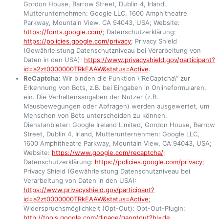
Gordon House, Barrow Street, Dublin 4, Irland,
Mutterunternehmen: Google LLC, 1600 Amphitheatre
Parkway, Mountain View, CA 94043, USA; Website:
https://fonts.google.com/
; Datenschutzerklärung:
https://policies.google.com/privacy
; Privacy Shield
(Gewährleistung Datenschutzniveau bei Verarbeitung von
Daten in den USA):
https://www.privacyshield.gov/participant?
id=a2zt0000000TRkEAAW&status=Active
.
ReCaptcha:
Wir binden die Funktion \“ReCaptcha\“ zur
Erkennung von Bots, z.B. bei Eingaben in Onlineformularen,
ein. Die Verhaltensangaben der Nutzer (z.B.
Mausbewegungen oder Abfragen) werden ausgewertet, um
Menschen von Bots unterscheiden zu können.
Dienstanbieter: Google Ireland Limited, Gordon House, Barrow
Street, Dublin 4, Irland, Mutterunternehmen: Google LLC,
1600 Amphitheatre Parkway, Mountain View, CA 94043, USA;
Website:
https://www.google.com/recaptcha/
;
Datenschutzerklärung:
https://policies.google.com/privacy
;
Privacy Shield (Gewährleistung Datenschutzniveau bei
Verarbeitung von Daten in den USA):
https://www.privacyshield.gov/participant?
id=a2zt0000000TRkEAAW&status=Active
;
Widerspruchsmöglichkeit (Opt-Out): Opt-Out-Plugin:
http://tools.google.com/dlpage/gaoptout?hl=de
,