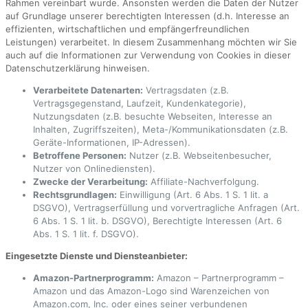
Rahmen vereinbart wurde. Ansonsten werden die Daten der Nutzer
auf Grundlage unserer berechtigten Interessen (d.h. Interesse an
effizienten, wirtschaftlichen und empfängerfreundlichen
Leistungen) verarbeitet. In diesem Zusammenhang möchten wir Sie
auch auf die Informationen zur Verwendung von Cookies in dieser
Datenschutzerklärung hinweisen.
Verarbeitete Datenarten:
Vertragsdaten (z.B.
Vertragsgegenstand, Laufzeit, Kundenkategorie),
Nutzungsdaten (z.B. besuchte Webseiten, Interesse an
Inhalten, Zugriffszeiten), Meta-/Kommunikationsdaten (z.B.
Geräte-Informationen, IP-Adressen).
Betroffene Personen:
Nutzer (z.B. Webseitenbesucher,
Nutzer von Onlinediensten).
Zwecke der Verarbeitung:
Affiliate-Nachverfolgung.
Rechtsgrundlagen:
Einwilligung (Art. 6 Abs. 1 S. 1 lit. a
DSGVO), Vertragserfüllung und vorvertragliche Anfragen (Art.
6 Abs. 1 S. 1 lit. b. DSGVO), Berechtigte Interessen (Art. 6
Abs. 1 S. 1 lit. f. DSGVO).
Eingesetzte Dienste und Diensteanbieter:
Amazon-Partnerprogramm:
Amazon – Partnerprogramm –
Amazon und das Amazon-Logo sind Warenzeichen von
Amazon.com, Inc. oder eines seiner verbundenen