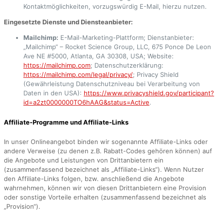
Kontaktmöglichkeiten, vorzugswürdig E-Mail, hierzu nutzen.
Eingesetzte Dienste und Diensteanbieter:
Mailchimp:
E-Mail-Marketing-Plattform; Dienstanbieter:
„Mailchimp“ – Rocket Science Group, LLC, 675 Ponce De Leon
Ave NE #5000, Atlanta, GA 30308, USA; Website:
https://mailchimp.com
; Datenschutzerklärung:
https://mailchimp.com/legal/privacy/
; Privacy Shield
(Gewährleistung Datenschutzniveau bei Verarbeitung von
Daten in den USA):
https://www.privacyshield.gov/participant?
id=a2zt0000000TO6hAAG&status=Active
.
Affiliate-Programme und Affiliate-Links
In unser Onlineangebot binden wir sogenannte Affiliate-Links oder
andere Verweise (zu denen z.B. Rabatt-Codes gehören können) auf
die Angebote und Leistungen von Drittanbietern ein
(zusammenfassend bezeichnet als „Affiliate-Links“). Wenn Nutzer
den Affiliate-Links folgen, bzw. anschließend die Angebote
wahrnehmen, können wir von diesen Drittanbietern eine Provision
oder sonstige Vorteile erhalten (zusammenfassend bezeichnet als
„Provision“).