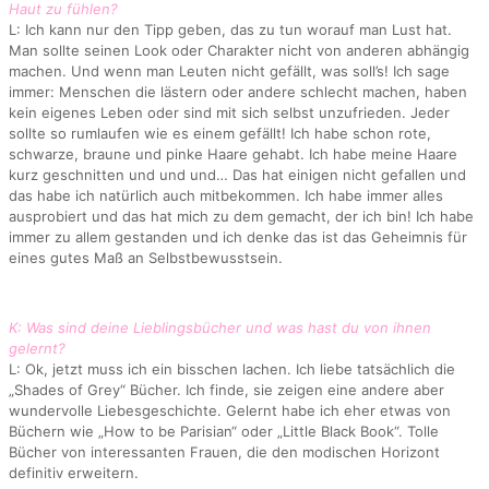
Haut zu fühlen?
L: Ich kann nur den Tipp geben, das zu tun worauf man Lust hat.
Man sollte seinen Look oder Charakter nicht von anderen abhängig
machen. Und wenn man Leuten nicht gefällt, was soll’s! Ich sage
immer: Menschen die lästern oder andere schlecht machen, haben
kein eigenes Leben oder sind mit sich selbst unzufrieden. Jeder
sollte so rumlaufen wie es einem gefällt! Ich habe schon rote,
schwarze, braune und pinke Haare gehabt. Ich habe meine Haare
kurz geschnitten und und und… Das hat einigen nicht gefallen und
das habe ich natürlich auch mitbekommen. Ich habe immer alles
ausprobiert und das hat mich zu dem gemacht, der ich bin! Ich habe
immer zu allem gestanden und ich denke das ist das Geheimnis für
eines gutes Maß an Selbstbewusstsein.
K: Was sind deine Lieblingsbücher und was hast du von ihnen
gelernt?
L: Ok, jetzt muss ich ein bisschen lachen. Ich liebe tatsächlich die
„Shades of Grey“ Bücher. Ich finde, sie zeigen eine andere aber
wundervolle Liebesgeschichte. Gelernt habe ich eher etwas von
Büchern wie „How to be Parisian“ oder „Little Black Book“. Tolle
Bücher von interessanten Frauen, die den modischen Horizont
definitiv erweitern.