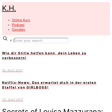
K.H.
Online Kurs
Podcast
Goodies
✕
Wie dir Stille helfen kann, dein Leben zu
verbessern!
19. April 2017
Netflix-News: Das erwartet dich in der ersten
Staffel von GIRLBOSS!
25. April 2017
Secrets of Louisa Mazzurana: