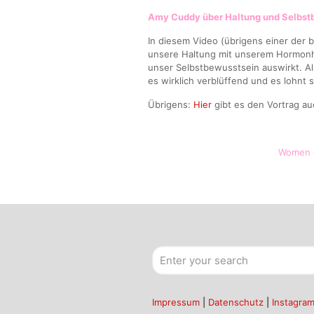
Amy Cuddy über Haltung und Selbst
In diesem Video (übrigens einer der b
unsere Haltung mit unserem Hormonh
unser Selbstbewusstsein auswirkt. Als
es wirklich verblüffend und es lohnt 
Übrigens:
Hier
gibt es den Vortrag au
Women 
Impressum
|
Datenschutz
|
Instagra