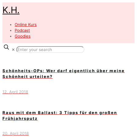
K.H.
Online Kurs
Podcast
Goodies
✕
Schönheits-OPs: Wer darf eigentlich über meine
Schönheit urteilen?
12. April 2018
Raus mit dem Ballast: 3 Tipps für den großen
Frühjahrsputz
20. April 2018