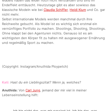
Mädels haben das leider noch nicht verstanden und sind im
Endeffekt enttäuscht. Heutzutage gibt es aber sowieso das
klassische Modeln wie bei
Claudia Schiffer
,
Heidi Klum
und Co. gar
nicht mehr.
Selbst internationale Models werden manchmal durch ihre
Reichweite gebucht. Als Model ist es wichtig sich erstmal ein
vernünftiges Portfolio zu machen. Shootings, Shooting, Shootings.
Ohne klappt bei den Agenturen nichts. Genauso ist es am
wichtigsten den Körper fit zu halten mit ausgewogener Ernährung
und regelmäßig Sport zu machen.
(Copyright: Instagram/Anuthida Ploypetch)
Kati:
Hast du ein Lieblingszitat? Wenn ja, welches?
Anuthida:
Von
Carl Jung
, jemand der mir viel in meiner
Lebenseinstellung hilft:
„Ich bin nicht das, was mir passiert ist. Ich bin das, was