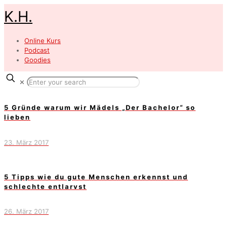
K.H.
Online Kurs
Podcast
Goodies
✕
5 Gründe warum wir Mädels „Der Bachelor“ so
lieben
23. März 2017
5 Tipps wie du gute Menschen erkennst und
schlechte entlarvst
26. März 2017