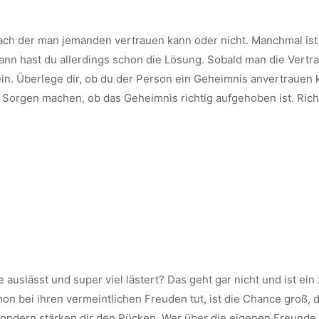
 nach der man jemanden vertrauen kann oder nicht. Manchmal is
ann hast du allerdings schon die Lösung. Sobald man die Vertr
 sein. Überlege dir, ob du der Person ein Geheimnis anvertrauen
ne Sorgen machen, ob das Geheimnis richtig aufgehoben ist. Ri
auslässt und super viel lästert? Das geht gar nicht und ist ein 
on bei ihren vermeintlichen Freuden tut, ist die Chance groß, 
sondern stärken dir den Rücken. Wer über die eigenen Freunde lä