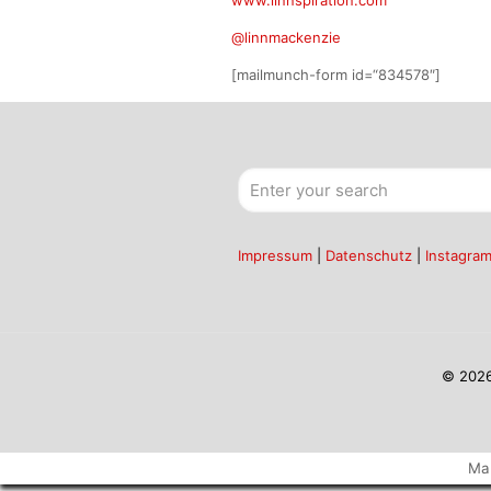
@linnmackenzie
[mailmunch-form id=“834578″]
Impressum
|
Datenschutz
|
Instagra
© 2026
Ma