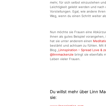
mehr, für sich selbst einzustehen un
Leichtigkeit gelebt werden und nac
Vorstellungen. Egal, wie andere ihren
Weg, wenn du einen Schritt weiter a
Nun möchte sie Frauen eine Abkürzun
ihnen als gutes Beispiel vorangehen,
hat sie unter anderem einen
Meditati
bestärkt und achtsam zu fühlen. Mit 
Blog „
Linnspiration – Spread Love & z
@linnmackenzie
bringt sie ebenfalls
Leben vieler Frauen.
Du willst mehr über Linn Ma
sie:
www.linnspiration.com