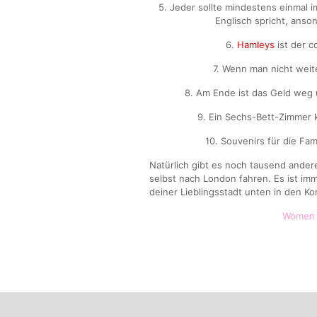
5. Jeder sollte mindestens einmal 
Englisch spricht, anson
6.
Hamleys
ist der c
7. Wenn man nicht weite
8. Am Ende ist das Geld weg 
9. Ein Sechs-Bett-Zimmer k
10. Souvenirs für die Fa
Natürlich gibt es noch tausend andere 
selbst nach London fahren. Es ist imm
deiner Lieblingsstadt unten in den K
Women