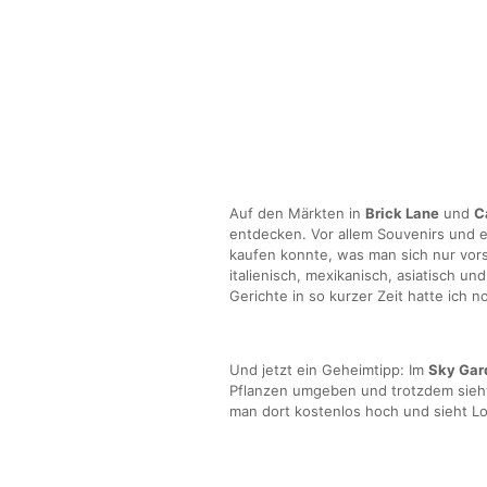
Auf den Märkten in
Brick Lane
und
C
entdecken. Vor allem Souvenirs und e
kaufen konnte, was man sich nur vorst
italienisch, mexikanisch, asiatisch un
Gerichte in so kurzer Zeit hatte ich no
Und jetzt ein Geheimtipp: Im
Sky Ga
Pflanzen umgeben und trotzdem sieht
man dort kostenlos hoch und sieht L