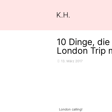
K.H.
10 Dinge, di
London Trip 
13. März 2017
London calling!