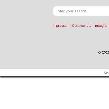
Impressum
|
Datenschutz
|
Instagra
© 2026
Ma