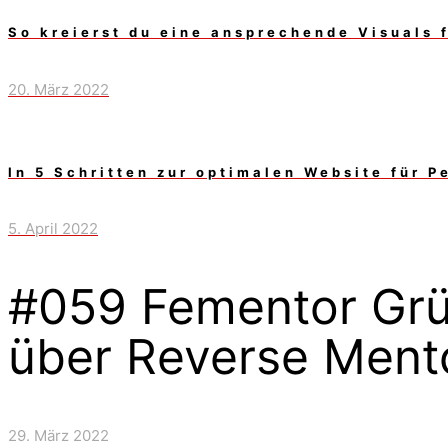
So kreierst du eine ansprechende Visuals 
20. März 2022
In 5 Schritten zur optimalen Website für P
5. April 2022
#059 Fementor Grü
über Reverse Mento
29. März 2022