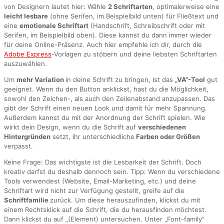
von Designern lautet hier: Wähle
2 Schriftarten
, optimalerweise eine
leicht lesbare
(ohne Serifen, im Beispielbild unten) für Fließtext und
eine
emotionale Schriftart
(Handschrift, Schreibschrift oder mit
Serifen, im Beispielbild oben). Diese kannst du dann immer wieder
für deine Online-Präsenz. Auch hier empfehle ich dir, durch die
Adobe Express
-Vorlagen zu stöbern und deine liebsten Schriftarten
auszuwählen.
Um
mehr Variation
in deine Schrift zu bringen, ist das
„VA“-Tool
gut
geeignet. Wenn du den Button anklickst, hast du die Möglichkeit,
sowohl den Zeichen-, als auch den Zeilenabstand anzupassen. Das
gibt der Schrift einen neuen Look und damit für mehr Spannung.
Außerdem kannst du mit der Anordnung der Schrift spielen. Wie
wirkt dein Design, wenn du die Schrift auf
verschiedenen
Hintergründen
setzt, ihr unterschiedliche
Farben oder Größen
verpasst.
Keine Frage: Das wichtigste ist die Lesbarkeit der Schrift. Doch
kreativ darfst du deshalb dennoch sein. Tipp: Wenn du verschiedene
Tools verwendest (Website, Email-Marketing, etc.) und deine
Schriftart wird nicht zur Verfügung gestellt, greife auf die
Schriftfamilie
zurück. Um diese herauszufinden, klickst du mit
einem Rechtsklick auf die Schrift, die du herausfinden möchtest.
Dann klickst du auf „(Element) untersuchen. Unter „Font-family“