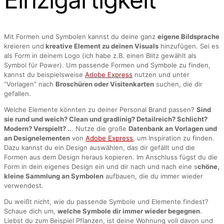
Mit Formen und Symbolen kannst du deine ganz
eigene Bildsprache
kreieren und
kreative Element zu deinen Visuals
hinzufügen. Sei es
als Form in deinem Logo (ich habe z.B. einen Blitz gewählt als
Symbol für Power). Um passende Formen und Symbole zu finden,
kannst du beispielsweise
Adobe Express
nutzen und unter
“Vorlagen” nach
Broschüren oder Visitenkarten
suchen, die dir
gefallen.
Welche Elemente könnten zu deiner Personal Brand passen?
Sind
sie rund und weich? Clean und gradlinig? Detailreich? Schlicht?
Modern? Verspielt? ..
. Nutze die große
Datenbank an Vorlagen und
an Designelementen
von
Adobe Express
, um Inspiration zu finden.
Dazu kannst du ein Design auswählen, das dir gefällt und die
Formen aus dem Design heraus kopieren. Im Anschluss fügst du die
Form in dein eigenes Design ein und dir nach und nach eine s
chöne,
kleine Sammlung an Symbolen
aufbauen, die du immer wieder
verwendest.
Du weißt nicht, wie du passende Symbole und Elemente findest?
Schaue dich um,
welche Symbole dir immer wieder begegnen
.
Liebst du zum Beispiel Pflanzen, ist deine Wohnung voll davon und