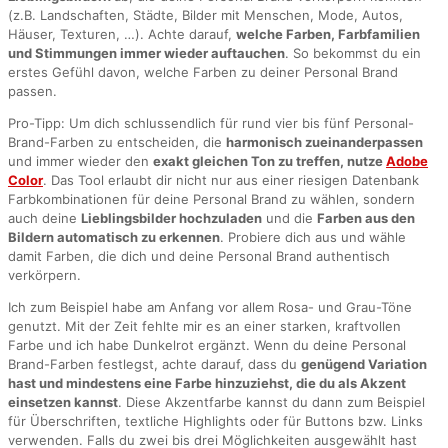
(z.B. Landschaften, Städte, Bilder mit Menschen, Mode, Autos,
Häuser, Texturen, …). Achte darauf,
welche Farben, Farbfamilien
und Stimmungen immer wieder auftauchen
. So bekommst du ein
erstes Gefühl davon, welche Farben zu deiner Personal Brand
passen.
Pro-Tipp: Um dich schlussendlich für rund vier bis fünf Personal-
Brand-Farben zu entscheiden, die
harmonisch zueinanderpassen
und immer wieder den
exakt gleichen Ton zu treffen, nutze
Adobe
Color
. Das Tool erlaubt dir nicht nur aus einer riesigen Datenbank
Farbkombinationen für deine Personal Brand zu wählen, sondern
auch deine
Lieblingsbilder hochzuladen
und die
Farben aus den
Bildern automatisch zu erkennen
. Probiere dich aus und wähle
damit Farben, die dich und deine Personal Brand authentisch
verkörpern.
Ich zum Beispiel habe am Anfang vor allem Rosa- und Grau-Töne
genutzt. Mit der Zeit fehlte mir es an einer starken, kraftvollen
Farbe und ich habe Dunkelrot ergänzt. Wenn du deine Personal
Brand-Farben festlegst, achte darauf, dass du
genügend Variation
hast und mindestens eine Farbe hinzuziehst, die du als Akzent
einsetzen kannst
. Diese Akzentfarbe kannst du dann zum Beispiel
für Überschriften, textliche Highlights oder für Buttons bzw. Links
verwenden. Falls du zwei bis drei Möglichkeiten ausgewählt hast