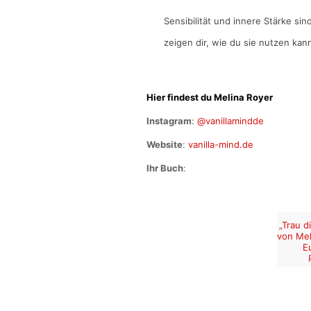
Sensibilität und innere Stärke sin
zeigen dir, wie du sie nutzen kann
Hier findest du Melina Royer
Instagram
:
@vanillamindde
Website
:
vanilla-mind.de
Ihr Buch
:
„Trau d
von Mel
E