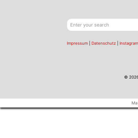
Impressum
|
Datenschutz
|
Instagra
© 2026
Ma