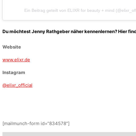
Ein Beitrag geteilt von ELIXR for beauty + mind (@elixr_offi
Du möchtest Jenny Rathgeber näher kennenlernen? Hier find
Website
www.elixr.de
Instagram
@elixr_official
[mailmunch-form id=“834578″]