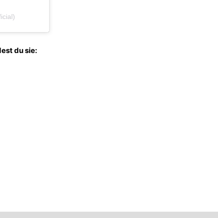
cial)
est du sie: