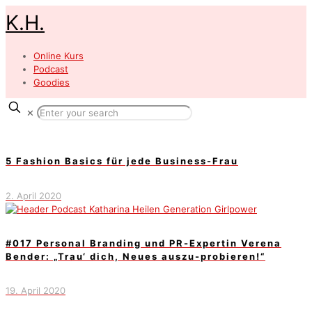
K.H.
Online Kurs
Podcast
Goodies
✕
5 Fashion Basics für jede Business-Frau
2. April 2020
#017 Personal Branding und PR-Expertin Verena
Bender: „Trau‘ dich, Neues auszu-probieren!“
19. April 2020