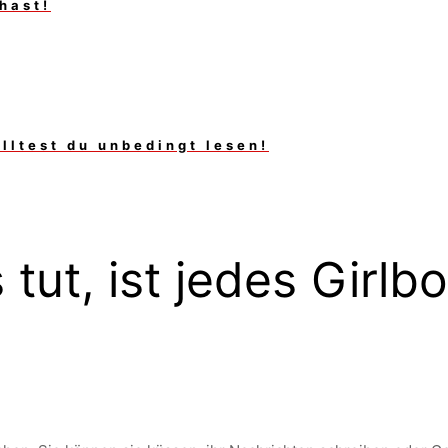
hast!
lltest du unbedingt lesen!
ut, ist jedes Girlb