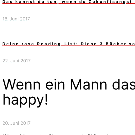
Das kannst du tun, wenn du Zukunftsangst 
18. Juni 2017
Deine rosa Reading-List: Diese 3 Bücher so
22. Juni 2017
Wenn ein Mann das t
happy!
20. Juni 2017