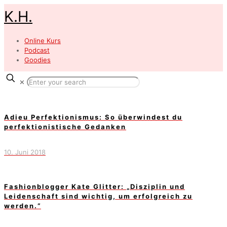
K.H.
Online Kurs
Podcast
Goodies
✕
Adieu Perfektionismus: So überwindest du
perfektionistische Gedanken
10. Juni 2018
Fashionblogger Kate Glitter: „Disziplin und
Leidenschaft sind wichtig, um erfolgreich zu
werden.“