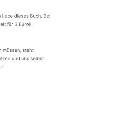
h liebe dieses Buch. Bei
t für 3 Euro!!!
n müssen, steht
utzen und uns selbst
ar!