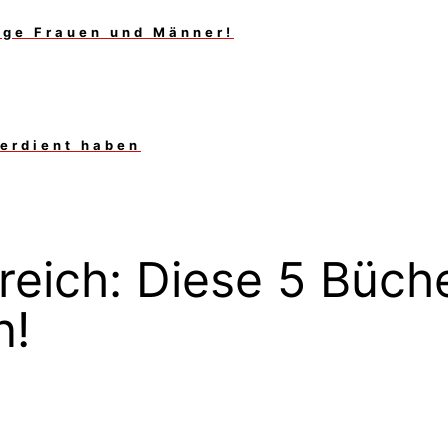
unge Frauen und Männer!
verdient haben
eich: Diese 5 Büche
n!