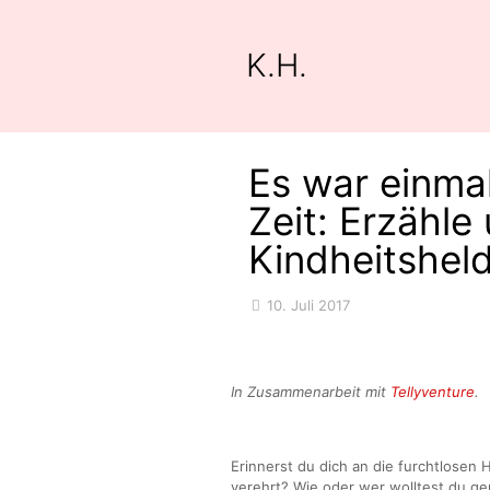
K.H.
Es war einmal
Zeit: Erzähle
Kindheitshel
10. Juli 2017
In Zusammenarbeit mit
Tellyventure
.
Erinnerst du dich an die furchtlosen
verehrt? Wie oder wer wolltest du ger