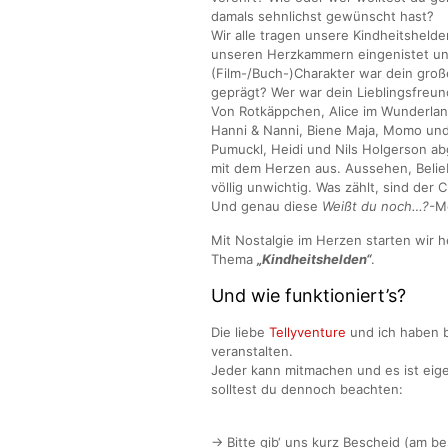
damals sehnlichst gewünscht hast?
Wir alle tragen unsere Kindheitshelde
unseren Herzkammern eingenistet und
(Film-/Buch-)Charakter war dein große
geprägt? Wer war dein Lieblingsfreun
Von Rotkäppchen, Alice im Wunderlan
Hanni & Nanni, Biene Maja, Momo und 
Pumuckl, Heidi und Nils Holgerson ab
mit dem Herzen aus. Aussehen, Beliebt
völlig unwichtig. Was zählt, sind der
Und genau diese
Weißt du noch…?-
Mo
Mit Nostalgie im Herzen starten wir
Thema
„Kindheitshelden“
.
Und wie funktioniert’s?
Die liebe
Tellyventure
und ich haben 
veranstalten.
Jeder kann mitmachen und es ist eige
solltest du dennoch beachten:
→
Bitte gib‘ uns kurz Bescheid (am 