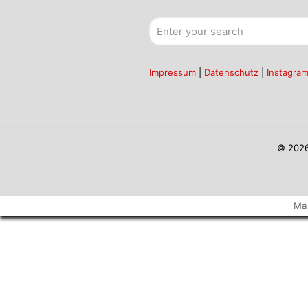
Impressum
|
Datenschutz
|
Instagra
© 2026
Ma