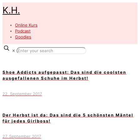
K.H.
Online Kurs
Podcast
Goodies
✕
Shoe Addicts aufgepasst: Das sind die coolsten
ausgefallenen Schuhe im Herbst!
22. September 2017
Der Herbst ist da: Das sind die 5 schönsten Mäntel
für jedes Girlboss!
27. September 2017