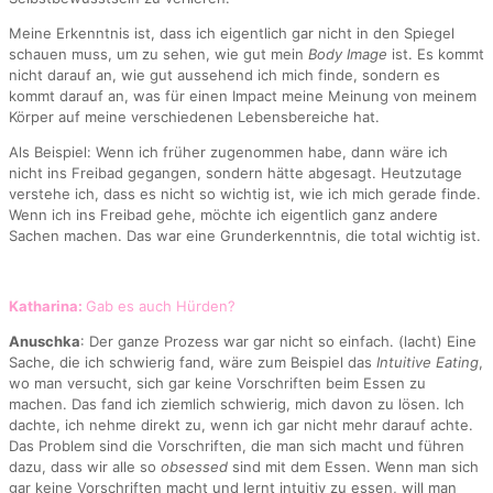
Meine Erkenntnis ist, dass ich eigentlich gar nicht in den Spiegel
schauen muss, um zu sehen, wie gut mein
Body Image
ist. Es kommt
nicht darauf an, wie gut aussehend ich mich finde, sondern es
kommt darauf an, was für einen Impact meine Meinung von meinem
Körper auf meine verschiedenen Lebensbereiche hat.
Als Beispiel: Wenn ich früher zugenommen habe, dann wäre ich
nicht ins Freibad gegangen, sondern hätte abgesagt. Heutzutage
verstehe ich, dass es nicht so wichtig ist, wie ich mich gerade finde.
Wenn ich ins Freibad gehe, möchte ich eigentlich ganz andere
Sachen machen. Das war eine Grunderkenntnis, die total wichtig ist.
Katharina:
Gab es auch Hürden?
Anuschka
: Der ganze Prozess war gar nicht so einfach. (lacht) Eine
Sache, die ich schwierig fand, wäre zum Beispiel das
Intuitive Eating
,
wo man versucht, sich gar keine Vorschriften beim Essen zu
machen. Das fand ich ziemlich schwierig, mich davon zu lösen. Ich
dachte, ich nehme direkt zu, wenn ich gar nicht mehr darauf achte.
Das Problem sind die Vorschriften, die man sich macht und führen
dazu, dass wir alle so
obsessed
sind mit dem Essen. Wenn man sich
gar keine Vorschriften macht und lernt intuitiv zu essen, will man