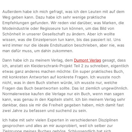
Außerdem habe ich mich gefragt, was ich den Leuten mit auf dem
Weg geben kann. Dazu habe ich sehr wenige praktische
Empfehlungen gefunden. Wir reden viel darüber, was Marken, die
Modeindustrie oder Regisseure tun können, um das Bild von
Schönheit in unserer Gesellschaft zu ändern. Aber ich wollte
wissen, was die Einzelperson tun kann, bis das passiert ist. Uns
wird immer nur die ideale Endsituation beschrieben, aber nie, was
man dafür muss, um dahin zukommen.
Dann habe ich zu meinem Verlag, dem
Dumont Verlag
gesagt, dass
ich, anstatt ein Kleiderschrank-Projekt Teil 2 zu schreiben, eigentlich
etwas ganz anderes machen möchte: Ein super praktisches Buch,
mit konkreten Antworten auf konkrete Fragen. Ich wusste noch
nicht, was in dem Buch stehen würde, ich wusste nur, welche
Fragen das Buch beantworten sollte. Das ist ziemlich ungewöhnlich.
Normalerweise kaufen die Verlage nur ein Buch, wenn man sagen
kann, was genau in den Kapiteln steht. Ich bin meinem Verlag sehr
dankbar, dass sie mir die Freiheit gegeben haben, mich damit fast
zwei Jahre zu befassen und suchend zu sein.
Ich habe mit sehr vielen Experten in verschiedenen Disziplinen
gesprochen und alles an mir ausprobiert, weil ich selber zur
Zielgruppe meines Buches gehöre. Schlussendlich hat sich