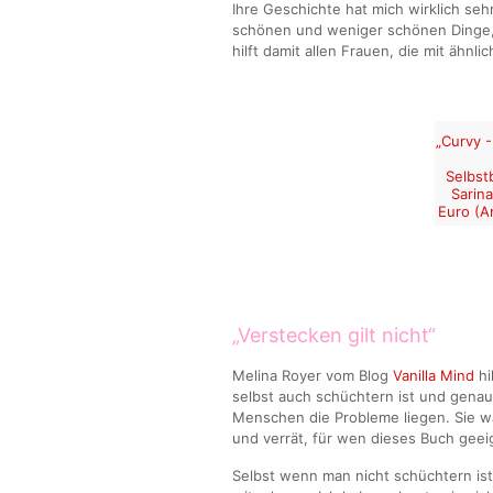
Ihre Geschichte hat mich wirklich sehr
schönen und weniger schönen Dinge, 
hilft damit allen Frauen, die mit ähn
„Curvy 
Selbst
Sarin
Euro (A
„Verstecken gilt nicht“
Melina Royer vom Blog
Vanilla Mind
hi
selbst auch schüchtern ist und gena
Menschen die Probleme liegen. Sie wa
und verrät, für wen dieses Buch geeig
Selbst wenn man nicht schüchtern i