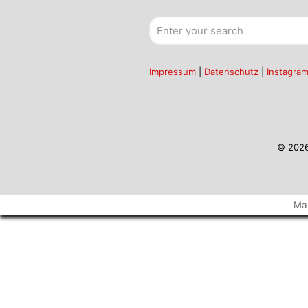
Impressum
|
Datenschutz
|
Instagra
© 2026
Ma