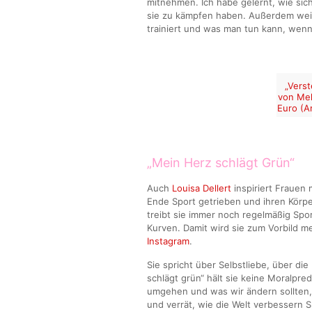
mitnehmen. Ich habe gelernt, wie si
sie zu kämpfen haben. Außerdem weiß
trainiert und was man tun kann, wenn 
„Verst
von Mel
Euro (A
„Mein Herz schlägt Grün“
Auch
Louisa Dellert
inspiriert Frauen
Ende Sport getrieben und ihren Körpe
treibt sie immer noch regelmäßig Spor
Kurven. Damit wird sie zum Vorbild m
Instagram
.
Sie spricht über Selbstliebe, über di
schlägt grün“ hält sie keine Moralpred
umgehen und was wir ändern sollten,
und verrät, wie die Welt verbessern