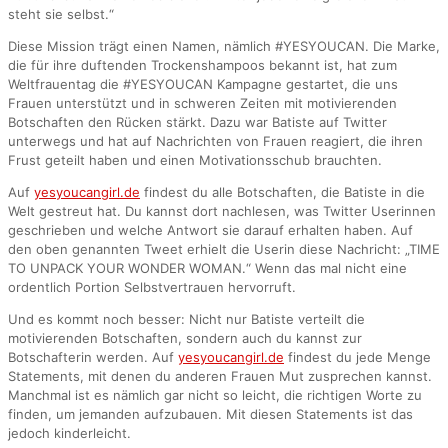
steht sie selbst.“
Diese Mission trägt einen Namen, nämlich #YESYOUCAN. Die Marke,
die für ihre duftenden Trockenshampoos bekannt ist, hat zum
Weltfrauentag die #YESYOUCAN Kampagne gestartet, die uns
Frauen unterstützt und in schweren Zeiten mit motivierenden
Botschaften den Rücken stärkt. Dazu war Batiste auf Twitter
unterwegs und hat auf Nachrichten von Frauen reagiert, die ihren
Frust geteilt haben und einen Motivationsschub brauchten.
Auf
yesyoucangirl.de
findest du alle Botschaften, die Batiste in die
Welt gestreut hat. Du kannst dort nachlesen, was Twitter Userinnen
geschrieben und welche Antwort sie darauf erhalten haben. Auf
den oben genannten Tweet erhielt die Userin diese Nachricht: „TIME
TO UNPACK YOUR WONDER WOMAN.“ Wenn das mal nicht eine
ordentlich Portion Selbstvertrauen hervorruft.
Und es kommt noch besser: Nicht nur Batiste verteilt die
motivierenden Botschaften, sondern auch du kannst zur
Botschafterin werden. Auf
yesyoucangirl.de
findest du jede Menge
Statements, mit denen du anderen Frauen Mut zusprechen kannst.
Manchmal ist es nämlich gar nicht so leicht, die richtigen Worte zu
finden, um jemanden aufzubauen. Mit diesen Statements ist das
jedoch kinderleicht.