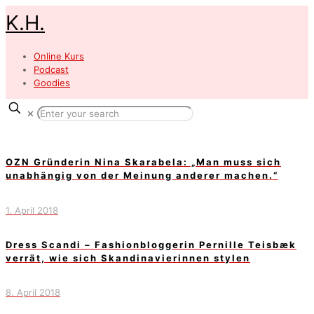
K.H.
Online Kurs
Podcast
Goodies
✕
OZN Gründerin Nina Skarabela: „Man muss sich
unabhängig von der Meinung anderer machen.“
1. April 2018
Dress Scandi – Fashionbloggerin Pernille Teisbæk
verrät, wie sich Skandinavierinnen stylen
8. April 2018