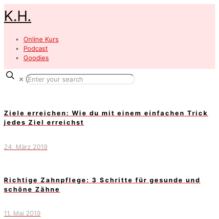
K.H.
Online Kurs
Podcast
Goodies
✕
Ziele erreichen: Wie du mit einem einfachen Trick
jedes Ziel erreichst
24. März 2019
Richtige Zahnpflege: 3 Schritte für gesunde und
schöne Zähne
11. Mai 2019