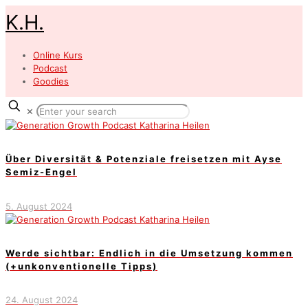
K.H.
Online Kurs
Podcast
Goodies
✕
Über Diversität & Potenziale freisetzen mit Ayse
Semiz-Engel
5. August 2024
Werde sichtbar: Endlich in die Umsetzung kommen
(+unkonventionelle Tipps)
24. August 2024