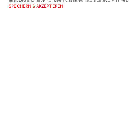
analyzed and have not been classified into a category as yet.
SPEICHERN & AKZEPTIEREN