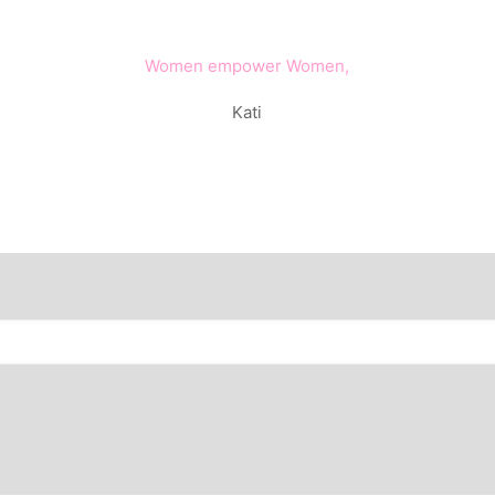
Women empower Women,
Kati