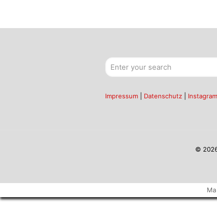
Impressum
|
Datenschutz
|
Instagra
© 2026
Ma