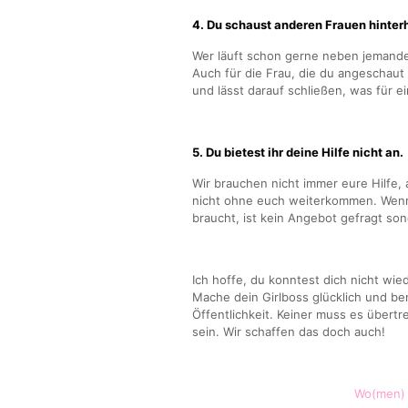
4. Du schaust anderen Frauen hinterh
Wer läuft schon gerne neben jemanden
Auch für die Frau, die du angeschaut 
und lässt darauf schließen, was für e
5. Du bietest ihr deine Hilfe nicht an.
Wir brauchen nicht immer eure Hilfe, 
nicht ohne euch weiterkommen. Wenn d
braucht, ist kein Angebot gefragt son
Ich hoffe, du konntest dich nicht wie
Mache dein Girlboss glücklich und be
Öffentlichkeit. Keiner muss es übertr
sein. Wir schaffen das doch auch!
Wo(men)