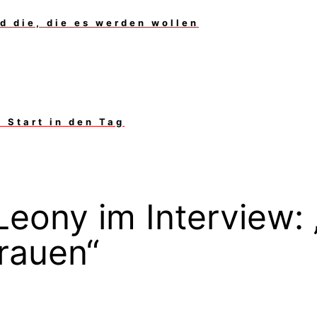
d die, die es werden wollen
 Start in den Tag
Leony im Interview:
trauen“