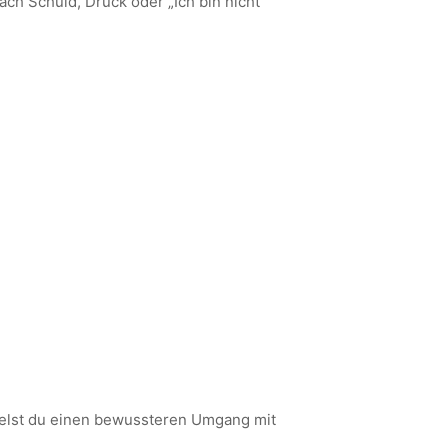
ach Schuld, Druck oder „Ich bin nicht
ckelst du einen bewussteren Umgang mit