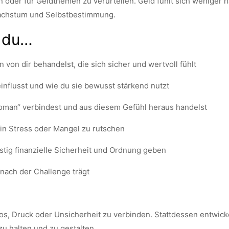
n oder für Geldthemen zu verurteilen. Geld fühlt sich weniger n
Wachstum und Selbstbestimmung.
 du…
 von dir behandelst, die sich sicher und wertvoll fühlt
nflusst und wie du sie bewusst stärkend nutzt
Woman“ verbindest und aus diesem Gefühl heraus handelst
in Stress oder Mangel zu rutschen
istig finanzielle Sicherheit und Ordnung geben
nach der Challenge trägt
aos, Druck oder Unsicherheit zu verbinden. Stattdessen entwi
zu halten und zu gestalten.